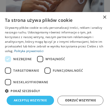
×
Ta strona używa plików cookie
Używamy plików cookie w celu personalizacji treści, reklam i analizy
naszego ruchu. Udostępniamy również informacje o tym, jak
korzystasz z naszej witryny, naszym partnerom reklamowym i
07.01.2026
4 min czytania
analitycznym, którzy mogą łączyć je z innymi informacjami, które im
przekazałeś lub które zebrali w wyniku korzystania przez Ciebie z ich
Jakie badania warto wykonać
usług.
Polityka prywatności
przy nadmiernym wypadaniu
NIEZBĘDNE
WYDAJNOŚĆ
włosów?
TARGETOWANIE
FUNKCJONALNOŚĆ
Nadmierne wypadanie włosów to sygnał, że
organizm może potrzebować wsparcia. Sprawdź,
NIESKLASYFIKOWANE
jakie badania wykonać, zanim sięgniesz po supl...
POKAŻ SZCZEGÓŁY
Czytaj więcej
AKCEPTUJ WSZYSTKIE
ODRZUĆ WSZYSTKIE