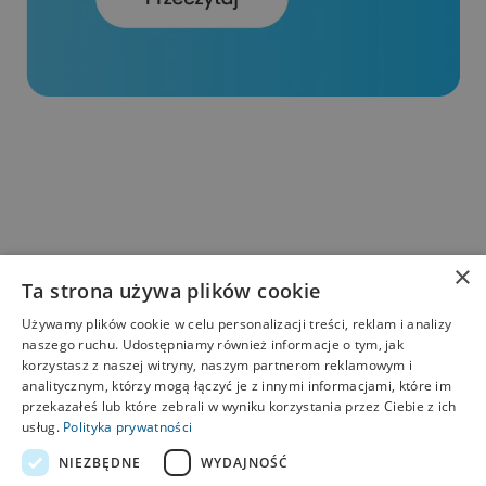
×
Ta strona używa plików cookie
Używamy plików cookie w celu personalizacji treści, reklam i analizy
naszego ruchu. Udostępniamy również informacje o tym, jak
korzystasz z naszej witryny, naszym partnerom reklamowym i
Strona główna
analitycznym, którzy mogą łączyć je z innymi informacjami, które im
przekazałeś lub które zebrali w wyniku korzystania przez Ciebie z ich
Produkty
usług.
Polityka prywatności
Wiedza
Test diagnostyczny
NIEZBĘDNE
WYDAJNOŚĆ