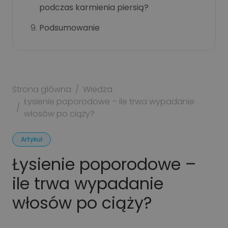
podczas karmienia piersią?
Podsumowanie
Strona główna
/
Wiedza
Łysienie poporodowe – ile trwa wypadanie
/
włosów po ciąży?
Artykuł
Łysienie poporodowe –
ile trwa wypadanie
włosów po ciąży?